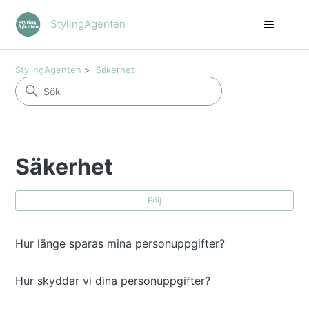
StylingAgenten
StylingAgenten
Säkerhet
Säkerhet
Änn
Följ
Hur länge sparas mina personuppgifter?
Hur skyddar vi dina personuppgifter?